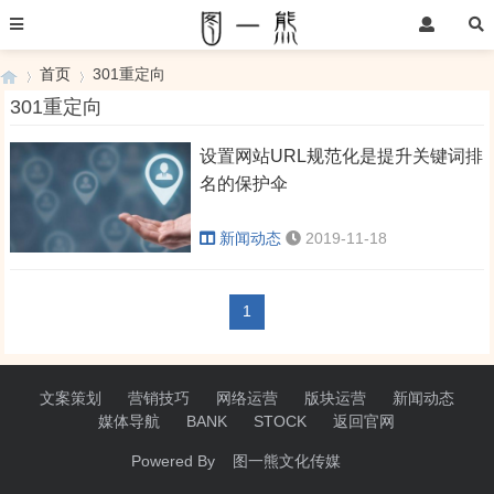
首页
301重定向
301重定向
设置网站URL规范化是提升关键词排
›
›
名的保护伞
新闻动态
2019-11-18
1
文案策划
营销技巧
网络运营
版块运营
新闻动态
媒体导航
BANK
STOCK
返回官网
Powered By 图一熊文化传媒