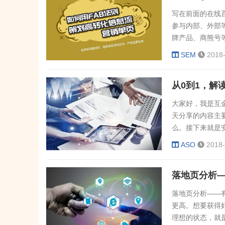
写在前面的在线
参与内部、外部
牌产品、商熊号
师聊聊推广产品
SEM
2018
业经验，先简单跟
到进入百度体系
从0到1，解
的客户，遇...
大家好，我是互金
天分享的内容主
么。接下来就是
下安卓CPD投放
ASO
2018-
出来很久了，具
ASO无非就是
落地页分析
我先...
落地页分析——
更高。想要获得
理想的状态，就