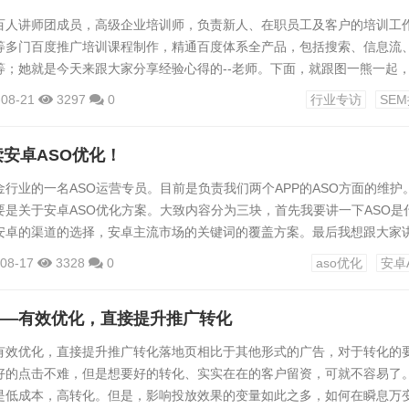
百人讲师团成员，高级企业培训师，负责新人、在职员工及客户的培训工
等多门百度推广培训课程制作，精通百度体系全产品，包括搜索、信息流
等；她就是今天来跟大家分享经验心得的--老师。下面，就跟图一熊一起
的那些事儿……个人介绍1、你好老师，欢迎来到图一熊SEM跟大家分享
-08-21
3297
0
行业专访
SE
大家打个招呼吧~Hello~大家好，我是电子商务专业出身，从搜索营销
。4年多，从推广运营到产品运营，大客户。接触过不同的平台，也接触
读安卓ASO优化！
行业的一名ASO运营专员。目前是负责我们两个APP的ASO方面的维护
要是关于安卓ASO优化方案。大致内容分为三块，首先我要讲一下ASO是
安卓的渠道的选择，安卓主流市场的关键词的覆盖方案。最后我想跟大家
的那些坑。01:ASO是什么首先ASO我相信大家应该都知道是什么。因为
08-17
3328
0
aso优化
安卓
体的字面意思也不讲了，我讲一下我对ASO的一些认识。对于我来讲，我
曝光和转化这两个方面。那我目前做ASO时候有哪些付费和免费的曝光方法
——有效优化，直接提升推广转化
有效优化，直接提升推广转化落地页相比于其他形式的广告，对于转化的
好的点击不难，但是想要好的转化、实实在在的客户留资，可就不容易了
是低成本，高转化。但是，影响投放效果的变量如此之多，如何在瞬息万