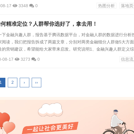
万化的用户心理，保证每次的投放都令人满意呢？一、为什么必须重视落
-08-17
3348
0
热图分析
落地页
看到，将官网、APP等平台中最希望用户看到的内容，通过不同的渠道分
流量，用户点击任意渠道链接/内容，进入的第一个页面即称为落地页，消
如何精准定位？人群帮你选好了，拿去用！
后，通...
一下金融兴趣人群，报告基于腾讯数据平台，对金融人群的数据进行分析
家阅读，我们把报告拆成了两篇文章，分别对两类金融细分人群做5大方
性的营销建议，希望能给大家带来启发。研究说明1、金融兴趣人群定义
深度学习挖掘，近1个月内在 “金融”行业表现出商业兴趣和相关APP存
8-08-17
3273
0
信息流
近3个月在腾讯新闻、腾讯视频和腾讯网点击过“金融”行业广告的人群。2
GI指数是以腾讯大盘为基准，反应金融人群相对于腾讯大盘用户在各指标上
1
2
›
››