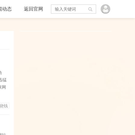
闻动态
返回官网
动
迅猛
联网
巴
，对
烧钱
能靠