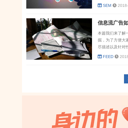
市场中抓住千变
SEM
2018
页？由上图我们
去，由渠道带来
信息流广告
看到广告banner
本篇我们来了解
掘，为了方便大
尽描述以及针对
讯全系产品的算法
FEED
201
行为的人群或者
键指标TGI：T
异，人群...