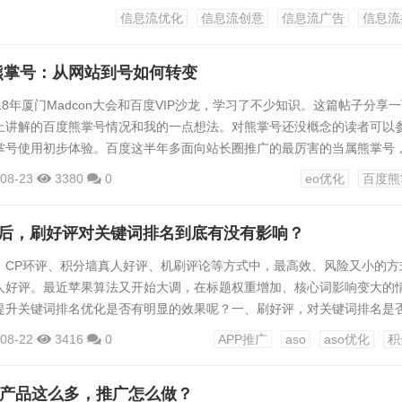
：“点击率越高越好”？点击率没有固定标准，也不是点击率越高就越好。
信息流优化
信息流创意
信息流广告
信息流
账户策略以及关键词词性来定的。举个例子。搜索词“张家界攻略”。你觉
熊掌号：从网站到号如何转变
18年厦门Madcon大会和百度VIP沙龙，学习了不少知识。这篇帖子分享
上讲解的百度熊掌号情况和我的一点想法。对熊掌号还没概念的读者可以
掌号使用初步体验。百度这半年多面向站长圈推广的最厉害的当属熊掌号
熊掌号时，百度常提到的观念是，百度SEO的核心对象要从网站转变到熊
08-23
3380
0
eo优化
百度熊
百度今后要排名的不再是一个一个网站，而是一个一个熊掌号。这种转变
来有什么影响目前还不好说，但在百度移动搜索结果中已经有明显表现，很
整后，刷好评对关键词排名到底有没有影响？
..
、CP环评、积分墙真人好评、机刷评论等方式中，最高效、风险又小的方
人好评。最近苹果算法又开始大调，在标题权重增加、核心词影响变大的
提升关键词排名优化是否有明显的效果呢？一、刷好评，对关键词排名是
 分享人：阿SONG有的，这是我打完好评后词的排名变化，打了一个星期
08-22
3416
0
APP推广
aso
aso优化
积
的飞跃提升。2 分享人：飞鸽个人感觉好评对转化率有实实在在的影响，
过具体的分析，因为排名都是直接积分墙了。不过...
百度产品这么多，推广怎么做？