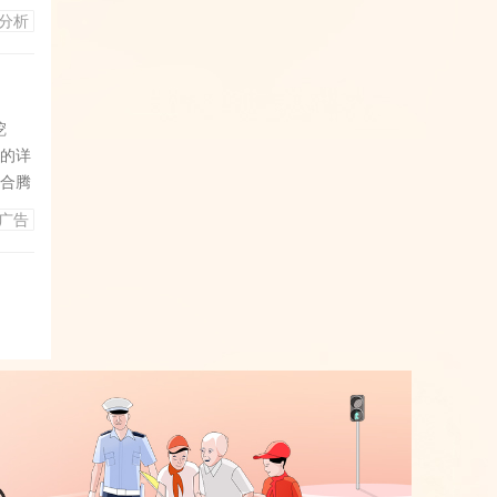
地
分析
发出
费者
挖
面的详
综合腾
在活跃
广告
、关
的差