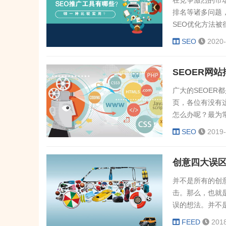
在竞争激烈的市
排名等诸多问题
SEO优化方法
效果较为稳定的
SEO
2020-
看看吧！一、S
容，站内外有效
SEOER网
是，SEO推广优化
广大的SEOE
页，各位有没有
怎么办呢？最为
站SEO排名的
SEO
2019-
章抄袭也会降权
降权的，而且还
创意四大误
重，为什么在站长工
并不是所有的创
击。那么，也就
误的想法。并不
来聊聊“怎样是不
FEED
201