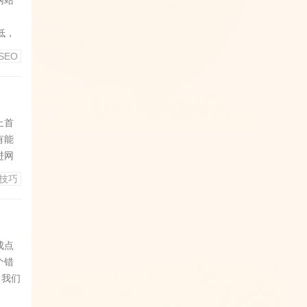
网站
，
低，
往下
SEO
内
可
上首
有能
进网
新文
化技巧
%不会
的权
成点
个错
，我们
”？