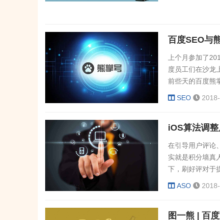
又有多少人认为
况下，它是根据
该词的用户...
百度SEO与
上个月参加了20
度员工们在沙龙
前些天的百度熊
有之一。在提到
SEO
2018-
号，也就是说，
SEO整体的未
iOS算法调
询词结果中熊掌号.
在引导用户评论
实就是积分墙真
下，刷好评对于
明显的提升？1
ASO
2018-
量，排名有明显
词排名的话没有做
图一熊 | 