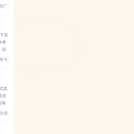
通常情
推广
得搜索
一下百
参考
，没
掌
掌号
对
多查
式其
情况
否有
的
分墙
关键