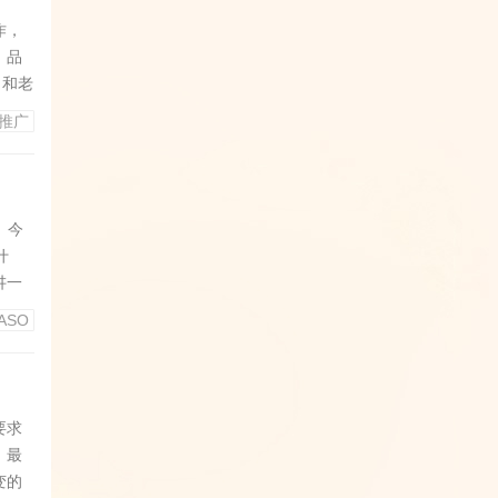
作，
、品
，和老
你的行
M推广
优化，
过不同
。今
什
讲一
这个也
ASO
觉得
呢？
要求
。最
变的