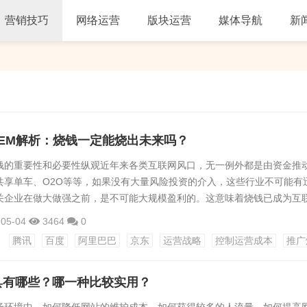
营销技巧
网络运营
版块运营
媒体导航
新
EM解析：烧钱一定能烧出未来吗？
钱的重要性和必要性纵观近年来各类互联网风口，无一例外都是由资金推
共享单车、O2O等等，如果没有大量风险投资的介入，这些行业不可能有
关企业在做大做强之前，是不可能大规模盈利的。这意味着烧钱已成为互
的过程。 在更早之前，这种烧钱法则也同样存在，包括腾讯、百度、阿里
-05-04
3464
0
网巨头都是经历了疯狂的烧钱过程，最终树立可靠的商业模式。由此可见
腾讯
百度
阿里巴巴
京东
运营战略
控制运营成本
推广
，烧钱的重要性和必要性是客观存在的。 但另一方面，并不是所有项目都
具有哪些？哪一种比较实用？