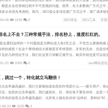
场环境中，如何降低网站的维护成本，如何获得较多的人流量，如何提高
，都是企业在营销过程中不可忽视的问题。然而，在大多数推广方式之中
被很多企业优先考虑的。因为，SEO是众多优化推广方式之中，推广成本较
，同时也是最符合用户搜索习惯的。那么，SEO推广工具有哪些呢？一起
04-06
3294
0
SEO优化
SEO工具
百度
EO推广工具有哪些？SEO推广主要通过对关键词优化，定期更新网站文章
建设等等，多方面优化，才可以提高网站排名，吸引用户的点击及查阅。
站排名上不去？三种常规手法，排名秒上，速度杠杠的。
是需要...
R都是会遇到这样的一个问题就是当网站进入前3页之后，不管怎么整都很难
这样的感觉？在这个事情相信大家都是非常绝望的，非常的无奈，但是你
常见的几种优化手法，我们在这里只讲解正规手法。购买外链也是可以促
，有人说购买外链是会导致网站降权的，那你就别干了做什么都会降权，更
01-01
3365
0
seo网站优
别做了。其实购买外链是有技巧的，不是所有的链接都是可以买的，200
不会出现降权的现象，记住外链是有利于我们搜索引擎收录以及提高网站
区，跳过一个，转化就立马翻倍！
...
意点击率越高越好。我们大家都知道创意的作用是什么——吸引用户、形
是说：创意的点击率越高，我们越喜欢。但，现在兔子要告诉你，这是一
是所有的创意点击率越高越好。当所有人都在告诉你“这样好、那样好”时
好的”。一味地追求高点击率有多少人好奇：“我这个行业点击率多少合适啊
8-08-24
3205
0