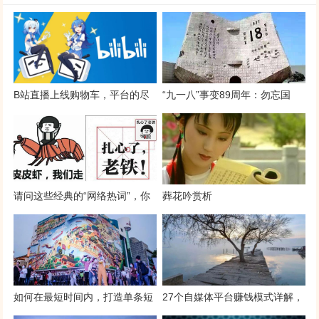
B站直播上线购物车，平台的尽
“九一八”事变89周年：勿忘国
头是“带货”？
耻，强我中华！
请问这些经典的“网络热词”，你
葬花吟赏析
了解啵？
如何在最短时间内，打造单条短
27个自媒体平台赚钱模式详解，