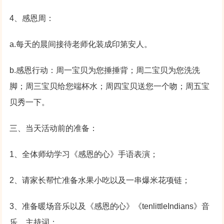
4、感恩周：
a.每天的晨间接待老师化装成印第安人。
b.感恩行动：周一宝贝为您捶捶背；周二宝贝为您洗洗
脚；周三宝贝给您端杯水；周四宝贝送您一个吻；周五宝
贝秀一下。
三、当天活动前的准备：
1、全体师幼学习《感恩的心》手语表演；
2、请家长帮忙准备水果小吃以及一串爆米花项链；
3、准备暖场音乐以及《感恩的心》《tenlittleIndians》音
乐，主持词；